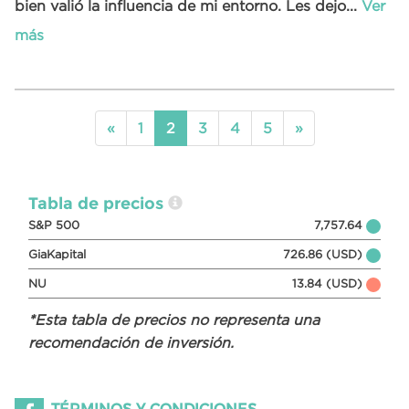
bien valió la influencia de mi entorno. Les dejo...
Ver
más
«
1
2
3
4
5
»
Tabla de precios
S&P 500
7,757.64
GiaKapital
726.86 (USD)
NU
13.84 (USD)
*Esta tabla de precios no representa una
recomendación de inversión.