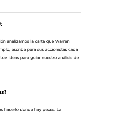
t
8
ión analizamos la carta que Warren
emplo, escribe para sus accionistas cada
rar ideas para guiar nuestro análisis de
es?
8
es hacerlo donde hay peces. La