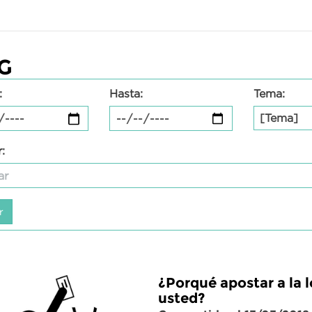
G
:
Hasta:
Tema:
[Tema]
:
¿Porqué apostar a la l
usted?