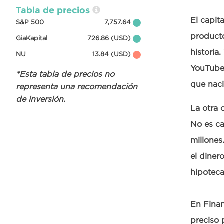
Tabla de precios
El capit
S&P 500
7,757.64
producto
GiaKapital
726.86 (USD)
historia
NU
13.84 (USD)
YouTube,
*Esta tabla de precios no
que nac
representa una recomendación
de inversión.
La otra 
No es ca
millones
el diner
hipoteca
En Finan
preciso 