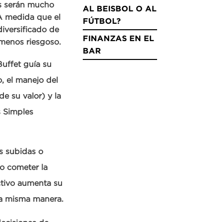
es serán mucho
AL BEISBOL O AL
A medida que el
FÚTBOL?
diversificado de
FINANZAS EN EL
 menos riesgoso.
BAR
uffet guía su
, el manejo del
e su valor) y la
 Simples
s subidas o
o cometer la
tivo aumenta su
la misma manera.