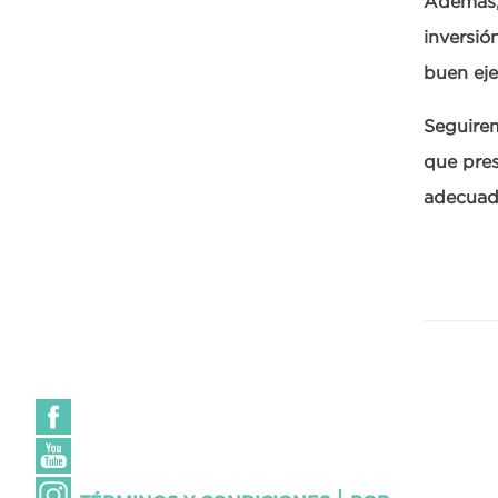
Además, 
inversió
buen eje
Seguire
que pres
adecuad