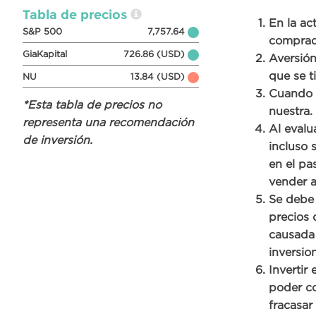
Tabla de precios
En la ac
S&P 500
7,757.64
comprado
GiaKapital
726.86 (USD)
Aversión
que se t
NU
13.84 (USD)
Cuando m
*Esta tabla de precios no
nuestra.
representa una recomendación
Al evalu
de inversión.
incluso 
en el pa
vender a
Se debe 
precios 
causada 
inversio
Invertir
poder co
fracasar