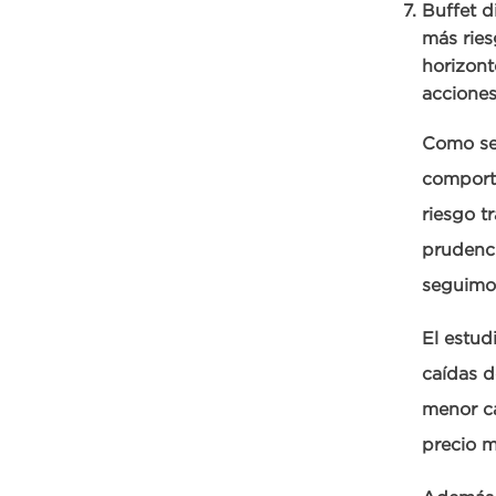
Buffet d
más ries
horizont
acciones
Como se 
comporta
riesgo t
prudenc
seguimo
El estud
caídas d
menor c
precio 