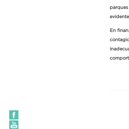
parques 
evidente
En fina
contagio
inadecua
comport