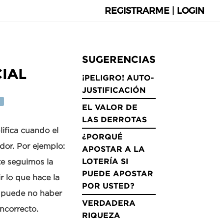
REGISTRARME
|
LOGIN
SUGERENCIAS
IAL
¡PELIGRO! AUTO-
JUSTIFICACIÓN
o
EL VALOR DE
LAS DERROTAS
ifica cuando el
¿PORQUÉ
dor. Por ejemplo:
APOSTAR A LA
LOTERÍA SI
te seguimos la
PUEDE APOSTAR
r lo que hace la
POR USTED?
o, puede no haber
VERDADERA
ncorrecto.
RIQUEZA