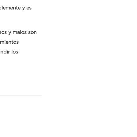
blemente y es
nos y malos son
amientos
ndir los