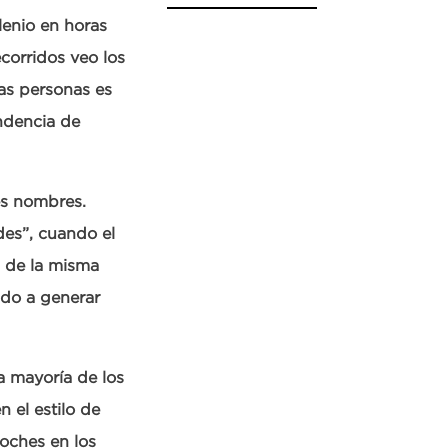
lenio en horas
corridos veo los
sas personas es
ndencia de
es nombres.
es”, cuando el
a de la misma
ido a generar
a mayoría de los
n el estilo de
noches en los