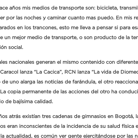
ce años mis medios de transporte son: bicicleta, transmi
ber por las noches y caminar cuanto mas puedo. En mis re
arados en los trancones, esto me lleva a pensar si para e
e un mejor medio de transporte, o son producto de la te
ón social.
les nacionales generan el mismo contenido con diferent
aracol lanza “La Cacica”, RCN lanza “La vida de Diomed
o de uno alarga las noticias de farándula, el otro reaccion
La copia permanente de las acciones del otro ha conduc
o de bajísima calidad.
ños atrás existían tres cadenas de gimnasios en Bogotá, l
s eran inconscientes de la incidencia de su salud física e
 la actualidad, es común ver gente ejercitándose por las 