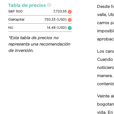
Tabla de precios
Desde ha
S&P 500
7,723.55
valle, U
GiaKapital
750.33 (USD)
carros p
NU
14.48 (USD)
imposibl
*Esta tabla de precios no
aprobaci
representa una recomendación
de inversión.
Los cana
Cuando C
noticier
manera. 
contenid
Veinte a
bogotano
vida. En