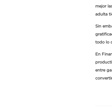
mejor la
adulta t
Sin emba
gratific
todo lo 
En Finan
producti
entre ga
converti