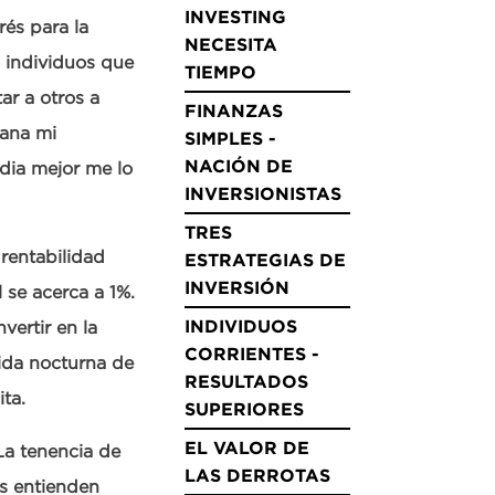
INVESTING
rés para la
NECESITA
 individuos que
TIEMPO
ar a otros a
FINANZAS
mana mi
SIMPLES -
NACIÓN DE
ndia mejor me lo
INVERSIONISTAS
TRES
rentabilidad
ESTRATEGIAS DE
INVERSIÓN
 se acerca a 1%.
INDIVIDUOS
vertir en la
CORRIENTES -
vida nocturna de
RESULTADOS
ita.
SUPERIORES
EL VALOR DE
La tenencia de
LAS DERROTAS
tas entienden