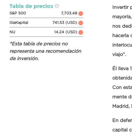
Tabla de precios
Invertir 
S&P 500
7,703.48
mayoría,
GiaKapital
741.53 (USD)
nos dedi
NU
14.24 (USD)
hacerla 
*Esta tabla de precios no
interloc
representa una recomendación
viajo”.
de inversión.
Él lleva
obtenida
Con esta
mente de
Madrid, 
En defen
capital 