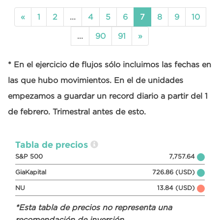
«
1
2
...
4
5
6
7
8
9
10
...
90
91
»
* En el ejercicio de flujos sólo incluimos las fechas en
las que hubo movimientos. En el de unidades
empezamos a guardar un record diario a partir del 1
de febrero. Trimestral antes de esto.
Tabla de precios
S&P 500
7,757.64
GiaKapital
726.86 (USD)
NU
13.84 (USD)
*Esta tabla de precios no representa una
recomendación de inversión.