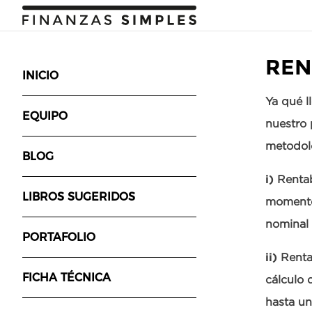
REN
INICIO
Ya qué l
EQUIPO
nuestro 
metodolo
BLOG
i)
Rentabi
LIBROS SUGERIDOS
momento 
nominal 
PORTAFOLIO
ii)
Rentab
FICHA TÉCNICA
cálculo 
hasta un