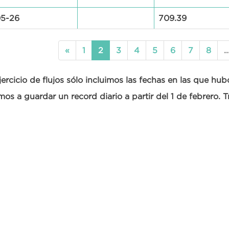
5-26
709.39
«
1
2
3
4
5
6
7
8
..
ejercicio de flujos sólo incluimos las fechas en las que h
s a guardar un record diario a partir del 1 de febrero. Tr