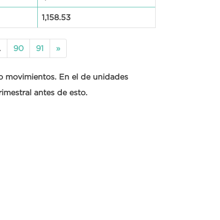
1,158.53
.
90
91
»
ubo movimientos. En el de unidades
imestral antes de esto.