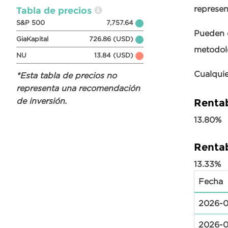
represen
Tabla de precios
S&P 500
7,757.64
Pueden e
GiaKapital
726.86 (USD)
metodol
NU
13.84 (USD)
Cualquie
*Esta tabla de precios no
representa una recomendación
de inversión.
Rentab
13.80%
Rentab
13.33%
Fecha
2026-0
2026-