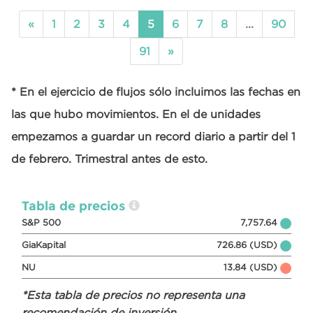
«
1
2
3
4
5
6
7
8
...
90
91
»
* En el ejercicio de flujos sólo incluimos las fechas en
las que hubo movimientos. En el de unidades
empezamos a guardar un record diario a partir del 1
de febrero. Trimestral antes de esto.
Tabla de precios
S&P 500
7,757.64
GiaKapital
726.86 (USD)
NU
13.84 (USD)
*Esta tabla de precios no representa una
recomendación de inversión.