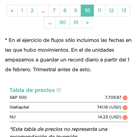
«
1
2
...
7
8
9
10
11
12
13
...
90
91
»
* En el ejercicio de flujos sólo incluimos las fechas en
las que hubo movimientos. En el de unidades
empezamos a guardar un record diario a partir del 1
de febrero. Trimestral antes de esto.
Tabla de precios
S&P 500
7,709.87
GiaKapital
741.16 (USD)
NU
14.23 (USD)
*Esta tabla de precios no representa una
recomendación de inversión.