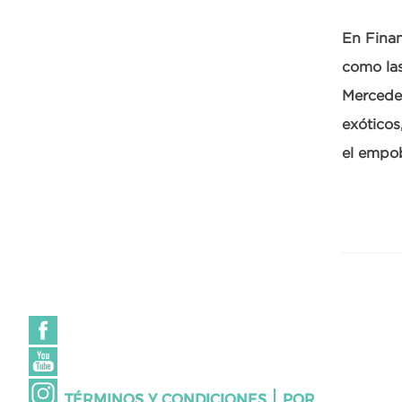
En Finan
como las
Mercedes
exóticos
el empo
TÉRMINOS Y CONDICIONES
PQR