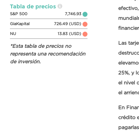
Tabla de precios
efectivo
S&P 500
7,746.93
mundialm
GiaKapital
726.49 (USD)
financie
NU
13.83 (USD)
Las tarj
*Esta tabla de precios no
destrucc
representa una recomendación
de inversión.
elevamo
25%, y l
el nive
el arrie
En Finan
crédito 
pagarlas