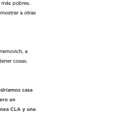
s más pobres.
emostrar a otras
fremovich, a
 tener cosas.
ndríamos casa
dero un
ínea CLA y una