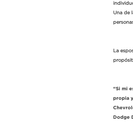
individu
Una de l
persona
La espos
propósit
“Si mi 
propia 
Chevrol
Dodge D