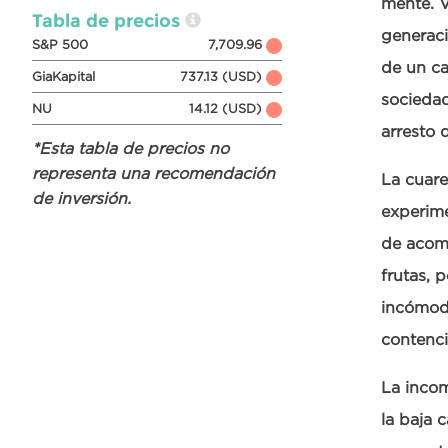
mente. V
Tabla de precios
generaci
S&P 500
7,709.96
de un ca
GiaKapital
737.13 (USD)
sociedad
NU
14.12 (USD)
arresto 
*Esta tabla de precios no
representa una recomendación
La cuare
de inversión.
experime
de acomo
frutas,
incómodo
contenci
La incom
la baja 