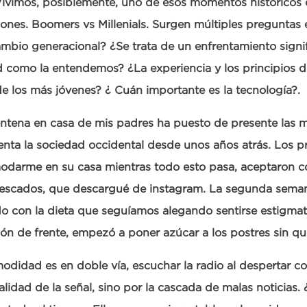
ivimos, posiblemente, uno de esos momentos históricos
ones. Boomers vs Millenials. Surgen múltiples preguntas 
mbio generacional? ¿Se trata de un enfrentamiento signi
 como la entendemos? ¿La experiencia y los principios de
de los más jóvenes? ¿ Cuán importante es la tecnología?.
ntena en casa de mis padres ha puesto de presente las 
nta la sociedad occidental desde unos años atrás. Los pri
darme en su casa mientras todo esto pasa, aceptaron coc
 pescados, que descargué de instagram. La segunda sema
 con la dieta que seguíamos alegando sentirse estigmati
ón de frente, empezó a poner azúcar a los postres sin q
odidad es en doble vía, escuchar la radio al despertar co
calidad de la señal, sino por la cascada de malas notici