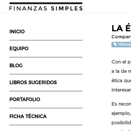
LA 
INICIO
Compart
Milleni
EQUIPO
Con el p
BLOG
a la de 
ética qu
LIBROS SUGERIDOS
interesa
PORTAFOLIO
Es reco
ejemplo,
FICHA TÉCNICA
posibili