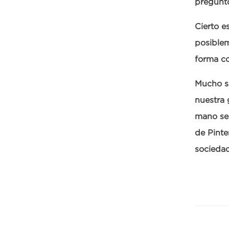
pregunto
Cierto e
posiblem
forma co
Mucho se
nuestra 
mano se 
de Pinte
socieda