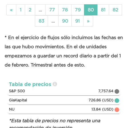
«
1
2
...
77
78
79
80
81
82
83
...
90
91
»
* En el ejercicio de flujos sólo incluimos las fechas en
las que hubo movimientos. En el de unidades
empezamos a guardar un record diario a partir del 1
de febrero. Trimestral antes de esto.
Tabla de precios
S&P 500
7,757.64
GiaKapital
726.86 (USD)
NU
13.84 (USD)
*Esta tabla de precios no representa una
recomendación de inversión.